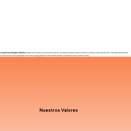
Los pastores Sergivio y Martha
siempre han tenido en su corazón el deseo de ayudar a las personas a conocer a Jesús a través del servicio. Siempre han pensado
en que las personas que lleguen a nuestra congregación se sientan bienvenidas y amadas desde su primera visita.
Nuestros Valores